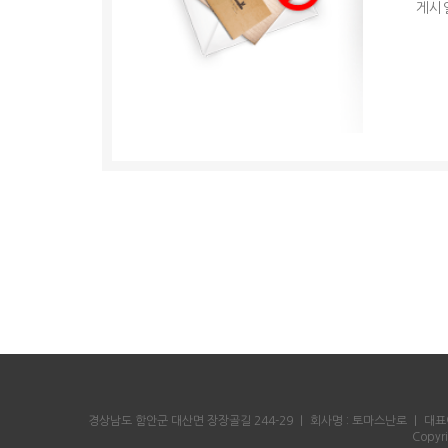
게시일
경상남도 함안군 대산면 장장골길 244-29
｜
회사명 : 토마스난로
｜
대표
Copyr