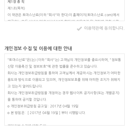
제1장 총 칙
제1조(목적)
이 약관은 토마스난로(이하 "회사"라 한다)이 홈페이지(토마스난로.com)에서
제공하는 모든 서비스(이하 "서비스"라 한다)의 이용조건 및 절차에 관한 사항
이용약관에 동의합니다.
을 규정함을 목적으로 합니다.
제2조(정의)
이 약관에서 사용하는 용어의 정의는 다음 각 호와 같습니다.
1. 이용자 : 본 약관에 따라 회사가 제공하는 서비스를 받는 자
개인정보 수집 및 이용에 대한 안내
2. 이용계약 : 서비스 이용과 관련하여 회사와 이용자간에 체결하는 계약
"토마스난로"은(는) (이하 "회사"는) 고객님의 개인정보를 중요시하며, "정보통
3. 가입 : 회사가 제공하는 신청서 양식에 해당 정보를 기입하고, 본 약관에 동
신망 이용촉진 및 정보보호"에 관한 법률을 준수하고 있습니다.
의하여 서비스 이용계약을 완료시키는행위
회사는 개인정보취급방침을 통하여 고객님께서 제공하시는 개인정보가 어떠한
4. 회원 : 당 사이트에 회원가입에 필요한 개인정보를 제공하여 회원 등록을 한
용도와 방식으로 이용되고 있으며, 개인정보보호를 위해 어떠한 조치가 취해지
자
고 있는지 알려드립니다.
5. 이용자번호(ID) : 회원 식별과 회원의 서비스 이용을 위하여 이용자가 선정하
회사는 개인정보취급방침을 개정하는 경우 웹사이트 공지사항(또는 개별공지)
고 회사가 승인하는 영문자와 숫자의 조합
을 통하여 공지할 것입니다.
6. 패스워드(PASSWORD) : 회원의 정보 보호를 위해 이용자 자신이 설정한
ο 개인정보취급방침 공고일 : 2017년 04월 19일
영문자와 숫자, 특수문자의 조합
ο 본 방침은 : [ 2017년 04월 19일 ] 부터 시행됩니다.
7. 이용해지 : 회사 또는 회원이 서비스 이용 이후 그 이용계약을 종료시키는 의
사표시
개인정보 수집에 대한 동의
제3조(약관의 효력과 변경)